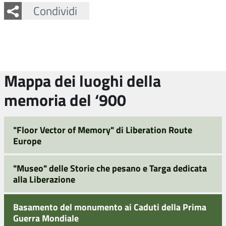
Facebook
Twitter
Whatsapp
Condividi
Mappa dei luoghi della
memoria del ‘900
"Floor Vector of Memory" di Liberation Route
Europe
"Museo" delle Storie che pesano e Targa dedicata
alla Liberazione
Basamento del monumento ai Caduti della Prima
Guerra Mondiale