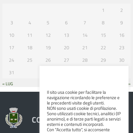
1
2
3
4
5
6
7
8
9
10
11
12
13
14
15
16
17
18
19
20
21
22
23
24
25
26
27
28
29
30
31
« LUG
SET »
Il sito usa cookie per facilitare la
navigazione ricordando le preferenze e
le precedenti visite degli utenti.
NON sono usati cookie di profilazione.
Sono utilizzati cookie tecnici, analitici (IP
COMUNE DI ALBINEA
anonimo), e di terze parti legati a servizi
esterni e contenuti incorporati.
Con "Accetta tutto", si acconsente