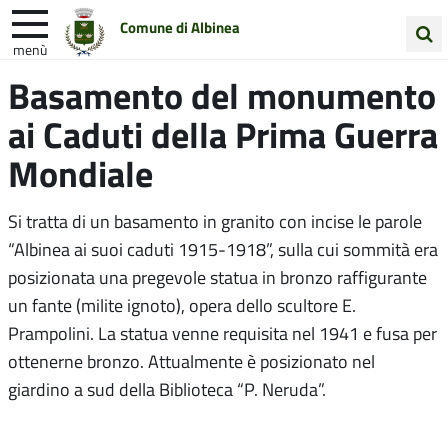
Comune di Albinea
menù
Cerca
Basamento del monumento
Entra in Comune
Vivi Albinea
nel
ai Caduti della Prima Guerra
sito
Unione Colline Matildiche
Mondiale
Si tratta di un basamento in granito con incise le parole
“Albinea ai suoi caduti 1915-1918”, sulla cui sommità era
posizionata una pregevole statua in bronzo raffigurante
un fante (milite ignoto), opera dello scultore E.
Prampolini. La statua venne requisita nel 1941 e fusa per
ottenerne bronzo. Attualmente è posizionato nel
giardino a sud della Biblioteca “P. Neruda”.