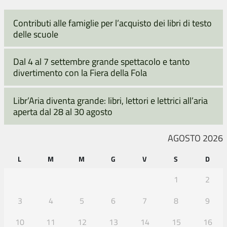
Contributi alle famiglie per l’acquisto dei libri di testo
delle scuole
Dal 4 al 7 settembre grande spettacolo e tanto
divertimento con la Fiera della Fola
Libr’Aria diventa grande: libri, lettori e lettrici all’aria
aperta dal 28 al 30 agosto
AGOSTO 2026
L
M
M
G
V
S
D
1
2
3
4
5
6
7
8
9
10
11
12
13
14
15
16