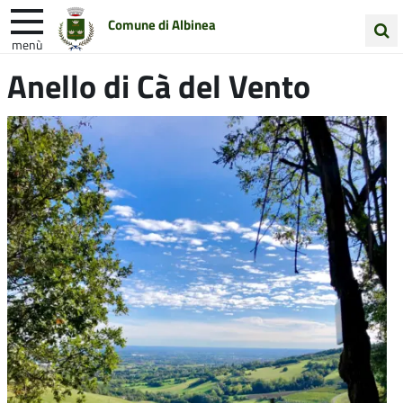
Comune di Albinea
menù
Cerca
Anello di Cà del Vento
Entra in Comune
Vivi Albinea
nel
sito
Unione Colline Matildiche