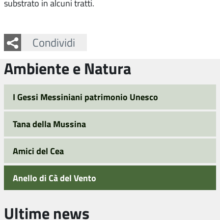
substrato in alcuni tratti.
Facebook
Twitter
Whatsapp
Condividi
Ambiente e Natura
I Gessi Messiniani patrimonio Unesco
Tana della Mussina
Amici del Cea
Anello di Cà del Vento
Ultime news