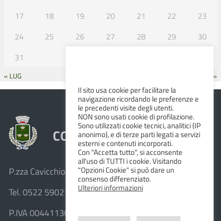
17
18
19
20
21
22
23
24
25
26
27
28
29
30
31
« LUG
SET »
Il sito usa cookie per facilitare la
navigazione ricordando le preferenze e
le precedenti visite degli utenti.
NON sono usati cookie di profilazione.
Sono utilizzati cookie tecnici, analitici (IP
COMUNE DI ALBINEA
anonimo), e di terze parti legati a servizi
esterni e contenuti incorporati.
Con "Accetta tutto", si acconsente
all'uso di TUTTI i cookie. Visitando
"Opzioni Cookie" si può dare un
P.zza Cavicchioni, 8 – 42020 Albinea (R.E.)
consenso differenziato.
Ulteriori informazioni
Tel. 0522 590211 – Fax 0522 590236
P.IVA 00441130358