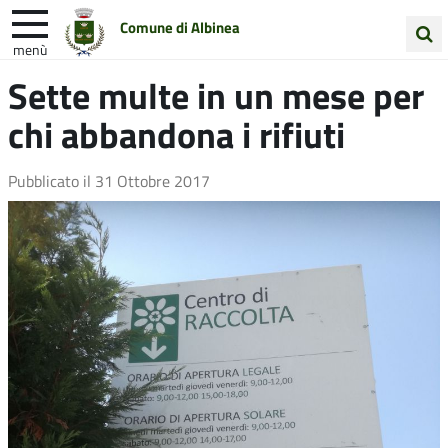
Comune di Albinea
menù
Cerca
Sette multe in un mese per
Entra in Comune
Vivi Albinea
nel
chi abbandona i rifiuti
sito
Unione Colline Matildiche
Pubblicato il
31 Ottobre 2017