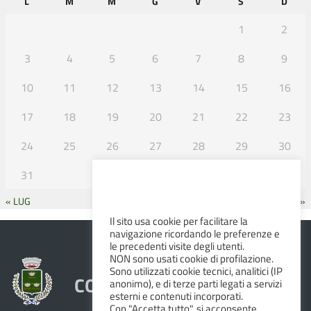
L
M
M
G
V
S
D
1
2
3
4
5
6
7
8
9
10
11
12
13
14
15
16
17
18
19
20
21
22
23
24
25
26
27
28
29
30
31
« LUG
SET »
Il sito usa cookie per facilitare la
navigazione ricordando le preferenze e
le precedenti visite degli utenti.
NON sono usati cookie di profilazione.
Sono utilizzati cookie tecnici, analitici (IP
COMUNE DI ALBINEA
anonimo), e di terze parti legati a servizi
esterni e contenuti incorporati.
Con "Accetta tutto", si acconsente