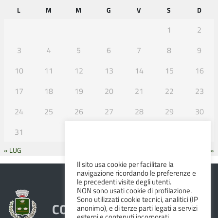
L
M
M
G
V
S
D
1
2
3
4
5
6
7
8
9
10
11
12
13
14
15
16
17
18
19
20
21
22
23
24
25
26
27
28
29
30
31
« LUG
SET »
Il sito usa cookie per facilitare la
navigazione ricordando le preferenze e
le precedenti visite degli utenti.
NON sono usati cookie di profilazione.
Sono utilizzati cookie tecnici, analitici (IP
COMUNE DI ALBINEA
anonimo), e di terze parti legati a servizi
esterni e contenuti incorporati.