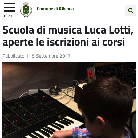
Comune di Albinea
menù
Cerca
Scuola di musica Luca Lotti,
Entra in Comune
Vivi Albinea
nel
aperte le iscrizioni ai corsi
sito
Unione Colline Matildiche
Pubblicato il
15 Settembre 2017