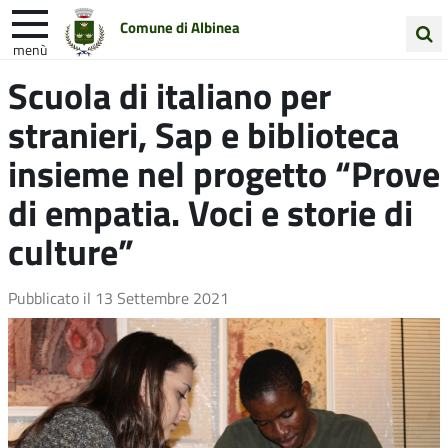
Comune di Albinea
menù
Cerca
Scuola di italiano per
Entra in Comune
Vivi Albinea
nel
stranieri, Sap e biblioteca
sito
Unione Colline Matildiche
insieme nel progetto “Prove
di empatia. Voci e storie di
culture”
Pubblicato il
13 Settembre 2021