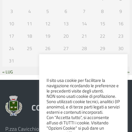
3
4
5
6
7
8
9
10
11
12
13
14
15
16
17
18
19
20
21
22
23
24
25
26
27
28
29
30
31
« LUG
SET »
Il sito usa cookie per facilitare la
navigazione ricordando le preferenze e
le precedenti visite degli utenti.
NON sono usati cookie di profilazione.
Sono utilizzati cookie tecnici, analitici (IP
COMUNE DI ALBINEA
anonimo), e di terze parti legati a servizi
esterni e contenuti incorporati.
Con "Accetta tutto", si acconsente
all'uso di TUTTI i cookie. Visitando
"Opzioni Cookie" si può dare un
P.zza Cavicchioni, 8 – 42020 Albinea (R.E.)