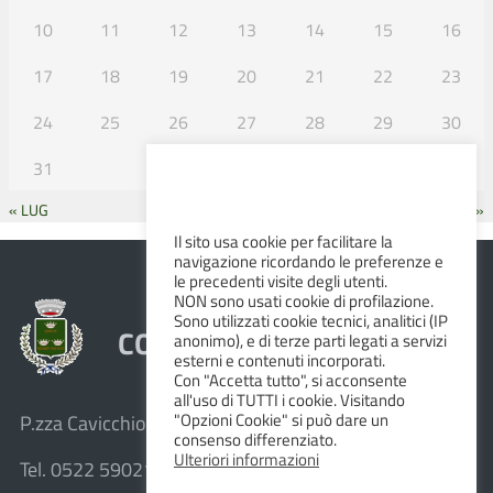
10
11
12
13
14
15
16
17
18
19
20
21
22
23
24
25
26
27
28
29
30
31
« LUG
SET »
Il sito usa cookie per facilitare la
navigazione ricordando le preferenze e
le precedenti visite degli utenti.
NON sono usati cookie di profilazione.
Sono utilizzati cookie tecnici, analitici (IP
COMUNE DI ALBINEA
anonimo), e di terze parti legati a servizi
esterni e contenuti incorporati.
Con "Accetta tutto", si acconsente
all'uso di TUTTI i cookie. Visitando
"Opzioni Cookie" si può dare un
P.zza Cavicchioni, 8 – 42020 Albinea (R.E.)
consenso differenziato.
Ulteriori informazioni
Tel. 0522 590211 – Fax 0522 590236