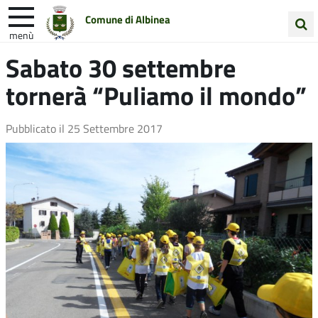
Comune di Albinea
menù
Cerca
Sabato 30 settembre
Entra in Comune
Vivi Albinea
nel
tornerà “Puliamo il mondo”
sito
Unione Colline Matildiche
Pubblicato il
25 Settembre 2017