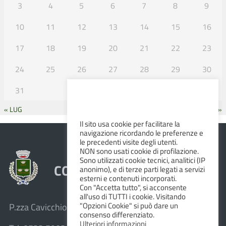
3
4
5
6
7
8
9
10
11
12
13
14
15
16
17
18
19
20
21
22
23
24
25
26
27
28
29
30
31
« LUG
SET »
Il sito usa cookie per facilitare la
navigazione ricordando le preferenze e
le precedenti visite degli utenti.
NON sono usati cookie di profilazione.
Sono utilizzati cookie tecnici, analitici (IP
COMUNE DI ALBINEA
anonimo), e di terze parti legati a servizi
esterni e contenuti incorporati.
Con "Accetta tutto", si acconsente
all'uso di TUTTI i cookie. Visitando
"Opzioni Cookie" si può dare un
P.zza Cavicchioni, 8 – 42020 Albinea (R.E.)
consenso differenziato.
Ulteriori informazioni