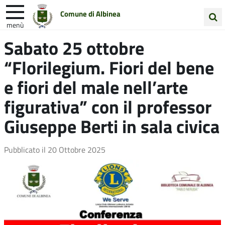
Comune di Albinea
menù
Cerca
Sabato 25 ottobre
Entra in Comune
Vivi Albinea
nel
“Florilegium. Fiori del bene
sito
Unione Colline Matildiche
e fiori del male nell’arte
figurativa” con il professor
Giuseppe Berti in sala civica
Pubblicato il
20 Ottobre 2025