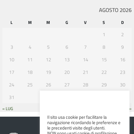
AGOSTO 2026
L
M
M
G
V
S
D
1
2
3
4
5
6
7
8
9
10
11
12
13
14
15
16
17
18
19
20
21
22
23
24
25
26
27
28
29
30
31
« LUG
SET »
Il sito usa cookie per facilitare la
navigazione ricordando le preferenze e
le precedenti visite degli utenti.
NON sono usati cookie di profilazione.