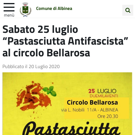
Comune di Albinea
menù
Cerca
Sabato 25 luglio
Entra in Comune
Vivi Albinea
nel
“Pastasciutta Antifascista”
sito
Unione Colline Matildiche
al circolo Bellarosa
Pubblicato il
20 Luglio 2020