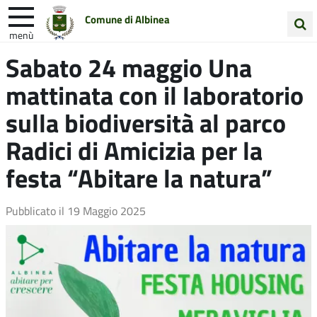
Comune di Albinea
menù
Cerca
Sabato 24 maggio Una
Entra in Comune
Vivi Albinea
nel
mattinata con il laboratorio
sito
Unione Colline Matildiche
sulla biodiversità al parco
Radici di Amicizia per la
festa “Abitare la natura”
Pubblicato il
19 Maggio 2025