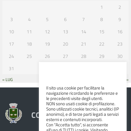
1
2
3
4
5
6
7
8
9
10
11
12
13
14
15
16
17
18
19
20
21
22
23
24
25
26
27
28
29
30
31
« LUG
SET »
Il sito usa cookie per facilitare la
navigazione ricordando le preferenze e
le precedenti visite degli utenti.
NON sono usati cookie di profilazione.
Sono utilizzati cookie tecnici, analitici (IP
COMUNE DI ALBINEA
anonimo), e di terze parti legati a servizi
esterni e contenuti incorporati.
Con "Accetta tutto", si acconsente
all'uso di TUTTI i cookie. Visitando