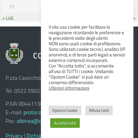
31
« LUG
SET »
Il sito usa cookie per facilitare la
navigazione ricordando le preferenze e
le precedenti visite degli utenti.
NON sono usati cookie di profilazione.
Sono utilizzati cookie tecnici, analitici (IP
COMUNE DI ALBINEA
anonimo), e di terze parti legati a servizi
esterni e contenuti incorporati.
Con "Accetta tutto", si acconsente
all'uso di TUTTI i cookie. Visitando
"Opzioni Cookie" si può dare un
P.zza Cavicchioni, 8 – 42020 Albinea (R.E.)
consenso differenziato.
Ulteriori informazioni
Tel. 0522 590211 – Fax 0522 590236
P.IVA 00441130358
Opzioni Cookie
Rifiuta tutti
E-mail:
protocollo@comune.albinea.re.it
Pec:
albinea@cert.provincia.re.it
Accetta tutti
Privacy
|
Dichiarazione di accessibilità e feedback