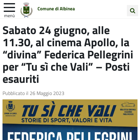
Comune di Albinea
menù
Cerca
Sabato 24 giugno, alle
Entra in Comune
Vivi Albinea
nel
11.30, al cinema Apollo, la
sito
Unione Colline Matildiche
“divina” Federica Pellegrini
per “Tu sì che Vali” – Posti
esauriti
Pubblicato il
26 Maggio 2023