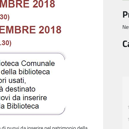
P
Ne
C
e di nuovi da inserire nel patrimonio della