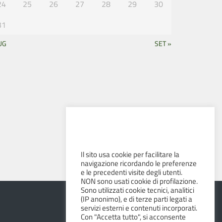
24
25
26
27
28
29
30
31
UG
SET »
Il sito usa cookie per facilitare la
navigazione ricordando le preferenze
e le precedenti visite degli utenti.
NON sono usati cookie di profilazione.
Sono utilizzati cookie tecnici, analitici
(IP anonimo), e di terze parti legati a
servizi esterni e contenuti incorporati.
Con "Accetta tutto", si acconsente