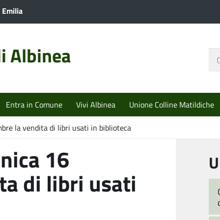
 Emilia
i Albinea
Ce
nel
sit
Entra in Comune
Vivi Albinea
Unione Colline Matildiche
e la vendita di libri usati in biblioteca
nica 16
U
a di libri usati