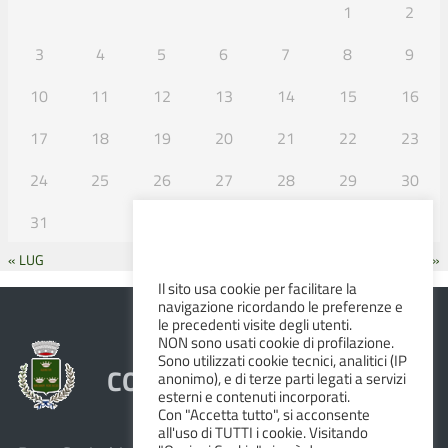
1
2
3
4
5
6
7
8
9
10
11
12
13
14
15
16
17
18
19
20
21
22
23
24
25
26
27
28
29
30
31
« LUG
SET »
Il sito usa cookie per facilitare la
navigazione ricordando le preferenze e
le precedenti visite degli utenti.
NON sono usati cookie di profilazione.
Sono utilizzati cookie tecnici, analitici (IP
COMUNE DI ALBINEA
anonimo), e di terze parti legati a servizi
esterni e contenuti incorporati.
Con "Accetta tutto", si acconsente
all'uso di TUTTI i cookie. Visitando