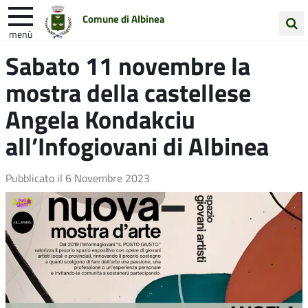
Comune di Albinea
menù
Cerca
Sabato 11 novembre la
Entra in Comune
Vivi Albinea
nel
mostra della castellese
sito
Unione Colline Matildiche
Angela Kondakciu
all’Infogiovani di Albinea
Pubblicato il
6 Novembre 2023