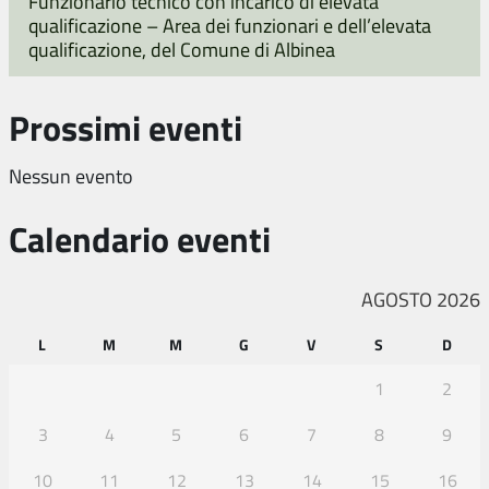
Funzionario tecnico con incarico di elevata
qualificazione – Area dei funzionari e dell’elevata
qualificazione, del Comune di Albinea
Prossimi eventi
Nessun evento
Calendario eventi
AGOSTO 2026
L
M
M
G
V
S
D
1
2
3
4
5
6
7
8
9
10
11
12
13
14
15
16