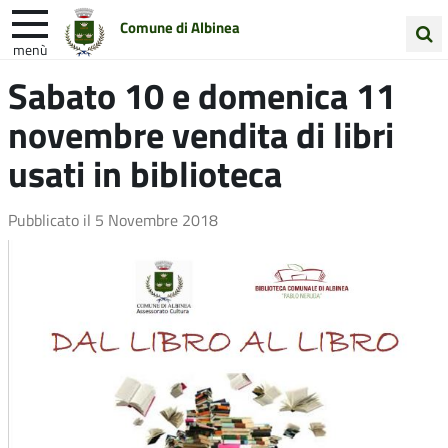
Comune di Albinea
menù
Cerca
Sabato 10 e domenica 11
Entra in Comune
Vivi Albinea
nel
novembre vendita di libri
sito
Unione Colline Matildiche
usati in biblioteca
Pubblicato il
5 Novembre 2018