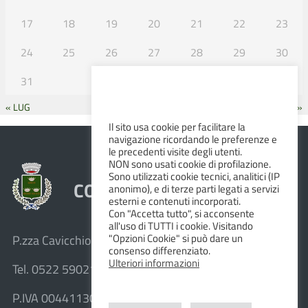
17
18
19
20
21
22
23
24
25
26
27
28
29
30
31
« LUG
SET »
Il sito usa cookie per facilitare la
navigazione ricordando le preferenze e
le precedenti visite degli utenti.
NON sono usati cookie di profilazione.
Sono utilizzati cookie tecnici, analitici (IP
COMUNE DI ALBINEA
anonimo), e di terze parti legati a servizi
esterni e contenuti incorporati.
Con "Accetta tutto", si acconsente
all'uso di TUTTI i cookie. Visitando
"Opzioni Cookie" si può dare un
P.zza Cavicchioni, 8 – 42020 Albinea (R.E.)
consenso differenziato.
Ulteriori informazioni
Tel. 0522 590211 – Fax 0522 590236
P.IVA 00441130358