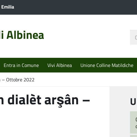
 Emilia
i Albinea
Ce
nel
sit
Entra in Comune
Vivi Albinea
Unione Colline Matildiche
ân – Ottobre 2022
n dialèt arşân –
U