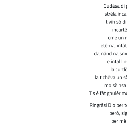
Gudâsa di 
strèla inc
t vîn só d
incart
cme un r
etêrna, intâ
damând na smèi
e intal li
la curtl
la t chêva un s
mo sèinsa 
T s ê fât gnulêr m
Ringrâsi Dio per t
però, si
per mé 