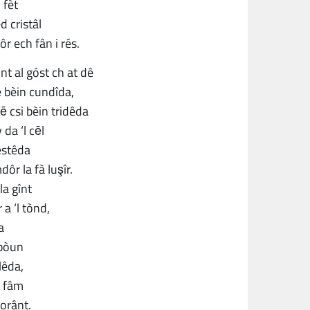
 fèt
d cristâl
ôr ech fân i rés.
nt al góst ch at dê
 e bèin cundîda,
ē csi bèin tridêda
 da ‘l cēl
estêda
ôr la fà luşîr.
a gînt
 a ‘l tònd,
a
 bòun
lêda,
a fâm
vorânt.