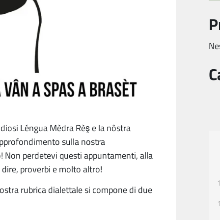
P
Ne
C
studiosi Léngua Mèdra Rèş e la nôstra
profondimento sulla nostra
no! Non perdetevi questi appuntamenti, alla
 dire, proverbi e molto altro!
ostra rubrica dialettale si compone di due