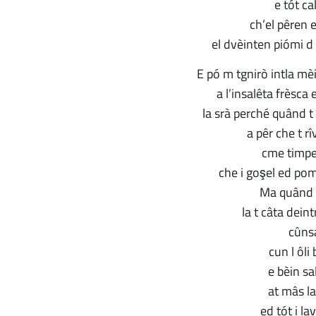
e tót cal
ch’el pêren e
el dvèinten piómi d 
E pó m tgnirò intla mèi
a l’insalêta frèsca
la srà perché quând t 
a pêr che t rîv
cme timp
che i goşel ed pomd
Ma quând l
la t câta deintr
cûns
cun l ôli
e bèin sa
at mâs l
ed tót i la