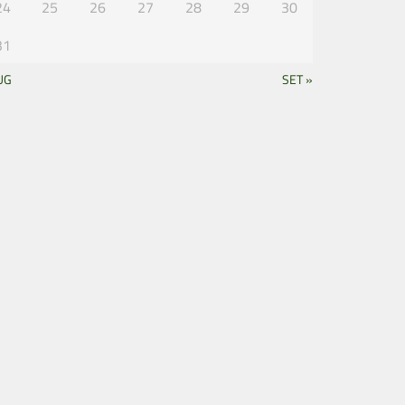
24
25
26
27
28
29
30
31
UG
SET »