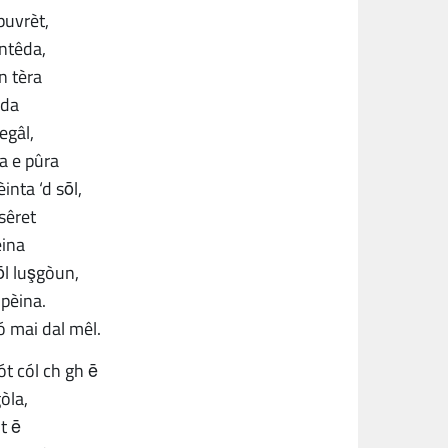
puvrèt,
antêda,
in tèra
êda
egâl,
ta e pûra
nta ‘d sōl,
nsêret
èina
ōl luşgòun,
pèina.
ó mai dal mêl.
ót cól ch gh ē
gòla,
t ē