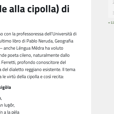
e alla cipolla) di
« L
o con la professoressa dell’Università di
’ultimo libro di Pablo Neruda, Geografia
ne – anche Léngua Mêdra ha voluto
ande poeta cileno, naturalmente dallo
s Ferretti, profondo conoscitore del
 del dialetto reggiano esistente. Il tema
le virtù della cipolla e così recita:
sigòla
a,
n luşōr,
în a la pèla