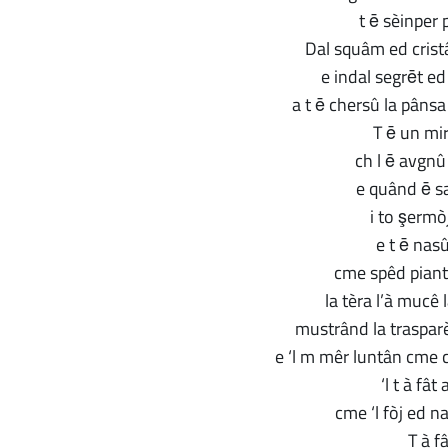
t ē sèinper 
Dal squâm ed cristâl
e indal segrēt ed
a t ē chersû la pâns
T ē un mi
ch l ē avgnû
e quând ē sa
i to şermò
e t ē nasû 
cme spêd piantê
la tèra l’à mucê 
mustrând la trasparè
e ‘l m mêr luntân cme 
‘l t à fât 
cme ‘l fòj ed n
T à fâ