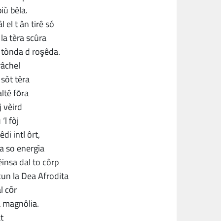
più bèla.
 el t ân tirê só
 la tèra scûra
a tònda d roşêda.
râchel
 sòt tèra
ltê fōra
j vèird
‘l fòj
di intl ôrt,
la so energìa
insa dal to côrp
cun la Dea Afrodita
al cōr
a magnôlia.
t