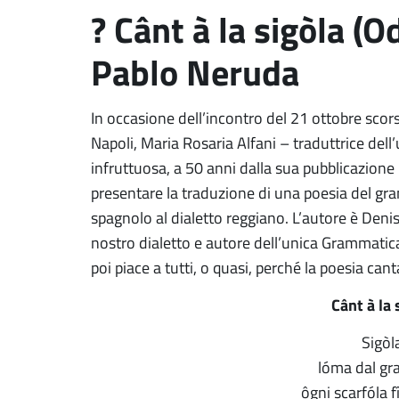
? Cânt à la sigòla (Od
Pablo Neruda
In occasione dell’incontro del 21 ottobre scors
Napoli, Maria Rosaria Alfani – traduttrice dell
infruttuosa, a 50 anni dalla sua pubblicazio
presentare la traduzione di una poesia del gr
spagnolo al dialetto reggiano. L’autore è Deni
nostro dialetto e autore dell’unica Grammatica
poi piace a tutti, o quasi, perché la poesia canta 
Cânt à la 
Sigòl
lóma dal gra
ôgni scarfóla f