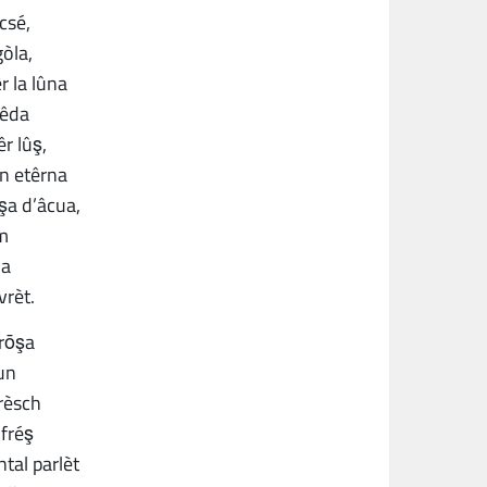
acsé,
gòla,
r la lûna
nêda
êr lûş,
n etêrna
a d’âcua,
m
la
vrèt.
rōşa
un
frèsch
 fréş
ntal parlèt