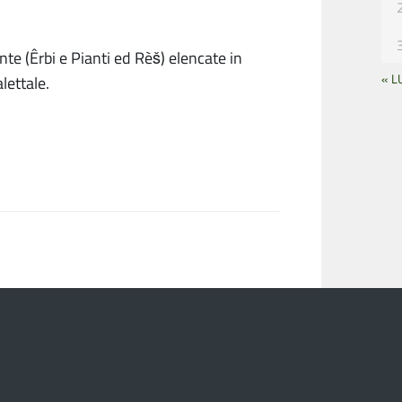
nte (Êrbi e Pianti ed Rèš) elencate in
« L
lettale.