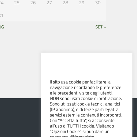
24
25
26
27
28
29
30
31
UG
SET »
Il sito usa cookie per facilitare la
navigazione ricordando le preferenze
e le precedenti visite degli utenti.
NON sono usati cookie di profilazione.
Sono utilizzati cookie tecnici, analitici
(IP anonimo), e di terze parti legati a
servizi esterni e contenuti incorporati.
Con "Accetta tutto", si acconsente
all'uso di TUTTI i cookie. Visitando
"Opzioni Cookie" si può dare un
consenso differenziato.