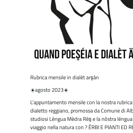
Rubrica mensile in dialèt arşân
☀️agosto 2023☀️
L’appuntamento mensile con la nostra rubrica
dialetto reggiano, promossa da Comune di Albi
studiosi Léngua Mèdra Rèş e la nôstra léngua
viaggio nella natura con ? ÊRBI E PIANTI ED 