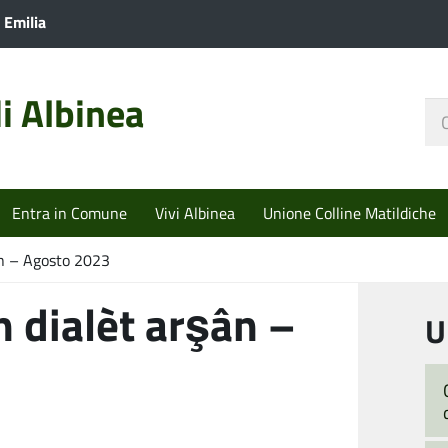
 Emilia
i Albinea
Ce
nel
sit
Entra in Comune
Vivi Albinea
Unione Colline Matildiche
ân – Agosto 2023
n dialèt arşân –
U