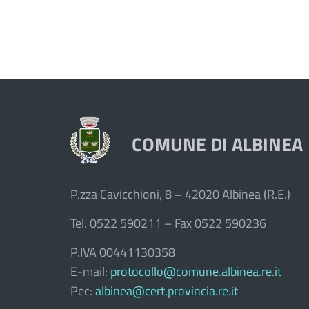
COMUNE DI ALBINEA
P.zza Cavicchioni, 8 – 42020 Albinea (R.E.)
Tel. 0522 590211 – Fax 0522 590236
P.IVA 00441130358
E-mail:
protocollo@comune.albinea.re.it
Pec:
albinea@cert.provincia.re.it