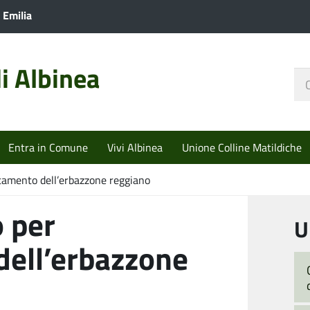
 Emilia
i Albinea
Ce
nel
sit
Entra in Comune
Vivi Albinea
Unione Colline Matildiche
itamento dell’erbazzone reggiano
 per
U
dell’erbazzone