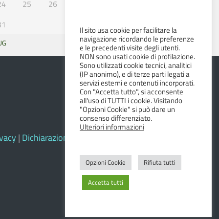
24
25
26
27
28
29
30
31
Il sito usa cookie per facilitare la
navigazione ricordando le preferenze
UG
SET »
e le precedenti visite degli utenti.
NON sono usati cookie di profilazione.
Sono utilizzati cookie tecnici, analitici
(IP anonimo), e di terze parti legati a
servizi esterni e contenuti incorporati.
Con "Accetta tutto", si acconsente
all'uso di TUTTI i cookie. Visitando
"Opzioni Cookie" si può dare un
consenso differenziato.
Ulteriori informazioni
ivacy
|
Dichiarazione di accessibilità e feedback
Opzioni Cookie
Rifiuta tutti
Accetta tutti