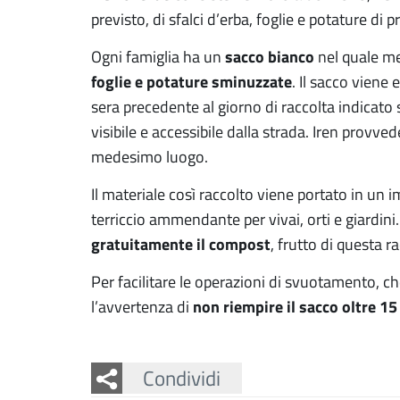
previsto, di sfalci d’erba, foglie e potature di
sacco bianco
Ogni famiglia ha un
nel quale m
foglie e potature sminuzzate
. Il sacco viene 
sera precedente al giorno di raccolta indicato 
visibile e accessibile dalla strada. Iren provved
medesimo luogo.
Il materiale così raccolto viene portato in un
terriccio ammendante per vivai, orti e giardini
gratuitamente il compost
, frutto di questa r
Per facilitare le operazioni di svuotamento, 
non riempire il sacco oltre 15
l’avvertenza di
Facebook
Twitter
Whatsapp
Condividi