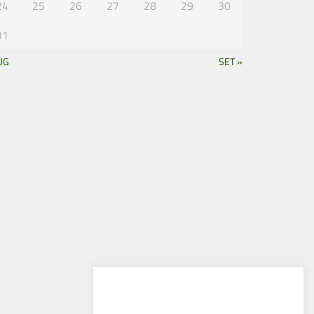
24
25
26
27
28
29
30
31
UG
SET »