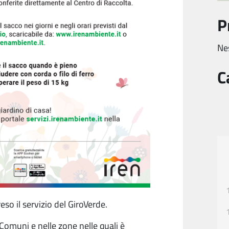
P
Ne
C
so il servizio del GiroVerde.
i Comuni e nelle zone nelle quali è