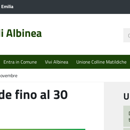
 Emilia
i Albinea
Ce
nel
sit
Entra in Comune
Vivi Albinea
Unione Colline Matildiche
 novembre
de fino al 30
U