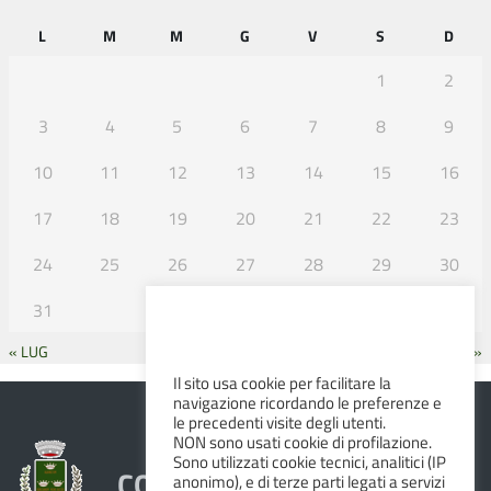
L
M
M
G
V
S
D
1
2
3
4
5
6
7
8
9
10
11
12
13
14
15
16
17
18
19
20
21
22
23
24
25
26
27
28
29
30
31
« LUG
SET »
Il sito usa cookie per facilitare la
navigazione ricordando le preferenze e
le precedenti visite degli utenti.
NON sono usati cookie di profilazione.
Sono utilizzati cookie tecnici, analitici (IP
COMUNE DI ALBINEA
anonimo), e di terze parti legati a servizi