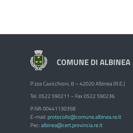
COMUNE DI ALBINEA
P.zza Cavicchioni, 8 – 42020 Albinea (R.E.)
Tel. 0522 590211 – Fax 0522 590236
P.IVA 00441130358
E-mail:
protocollo@comune.albinea.re.it
Pec:
albinea@cert.provincia.re.it