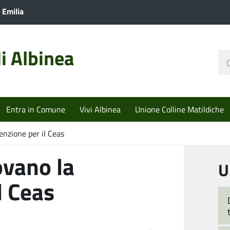
 Emilia
i Albinea
Ce
nel
sit
Entra in Comune
Vivi Albinea
Unione Colline Matildiche
nzione per il Ceas
ovano la
U
l Ceas