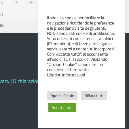
24
25
26
27
28
29
30
31
Il sito usa cookie per facilitare la
navigazione ricordando le preferenze
UG
SET »
e le precedenti visite degli utenti.
NON sono usati cookie di profilazione.
Sono utilizzati cookie tecnici, analitici
(IP anonimo), e di terze parti legati a
servizi esterni e contenuti incorporati.
Con "Accetta tutto", si acconsente
all'uso di TUTTI i cookie. Visitando
"Opzioni Cookie" si può dare un
consenso differenziato.
Ulteriori informazioni
ivacy
|
Dichiarazione di accessibilità e feedback
Opzioni Cookie
Rifiuta tutti
Accetta tutti