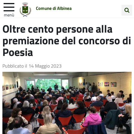
Comune di Albinea
menù
Cerca
Oltre cento persone alla
Entra in Comune
Vivi Albinea
nel
premiazione del concorso di
sito
Unione Colline Matildiche
Poesia
Pubblicato il
14 Maggio 2023