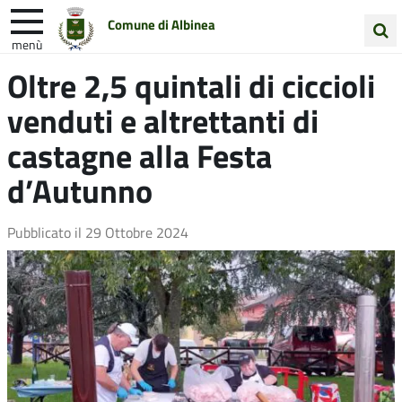
Comune di Albinea
menù
Cerca
Oltre 2,5 quintali di ciccioli
Entra in Comune
Vivi Albinea
nel
venduti e altrettanti di
sito
Unione Colline Matildiche
castagne alla Festa
d’Autunno
Pubblicato il
29 Ottobre 2024