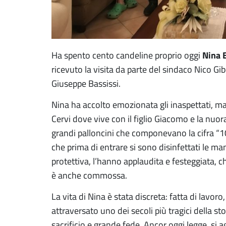
Nina 
Ha spento cento candeline proprio oggi
ricevuto la visita da parte del sindaco Nico Gib
Giuseppe Bassissi.
Nina ha accolto emozionata gli inaspettati, ma gr
Cervi dove vive con il figlio Giacomo e la nuo
grandi palloncini che componevano la cifra “100
che prima di entrare si sono disinfettati le m
protettiva, l’hanno applaudita e festeggiata, c
è anche commossa.
La vita di Nina è stata discreta: fatta di lavor
attraversato uno dei secoli più tragici della s
sacrificio e grande fede. Ancor oggi legge, si 