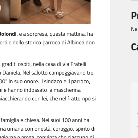
P
Ne
Bolondi
, e a sorpresa, questa mattina, ha
erti e dello storico parroco di Albinea don
C
aditi ospiti, nella casa di via Fratelli
ra Daniela. Nel salotto campeggiavano tre
” in suo onore. Il sindaco e il parroco,
ani e hanno indossato la mascherina
hiacchierando con lei, che nel frattempo si
o, famiglia e chiesa. Nei suoi 100 anni ha
toria umana con onestà, coraggio, spirito di
aggiorna e prega, convinta che ciascuno di