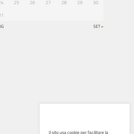
24
25
26
27
28
29
30
31
UG
SET »
Il sito usa cookie per facilitare la