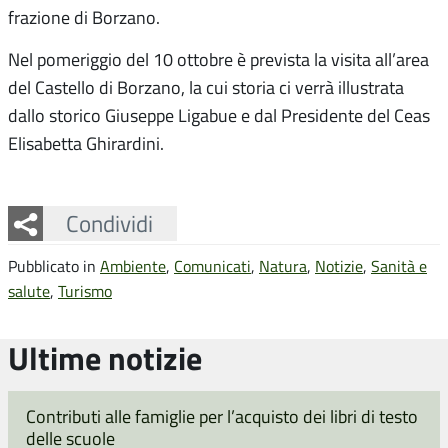
frazione di Borzano.
Nel pomeriggio del 10 ottobre è prevista la visita all’area
del Castello di Borzano, la cui storia ci verrà illustrata
dallo storico Giuseppe Ligabue e dal Presidente del Ceas
Elisabetta Ghirardini.
Facebook
Twitter
Whatsapp
Condividi
Pubblicato in
Ambiente
,
Comunicati
,
Natura
,
Notizie
,
Sanità e
salute
,
Turismo
Ultime notizie
Contributi alle famiglie per l’acquisto dei libri di testo
delle scuole