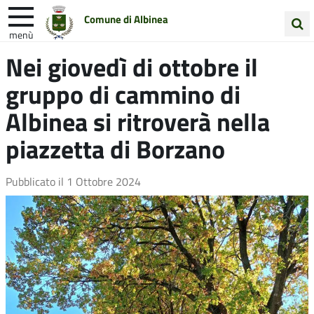
Comune di Albinea
menù
Cerca
Nei giovedì di ottobre il
Entra in Comune
Vivi Albinea
nel
gruppo di cammino di
sito
Unione Colline Matildiche
Albinea si ritroverà nella
piazzetta di Borzano
Pubblicato il
1 Ottobre 2024