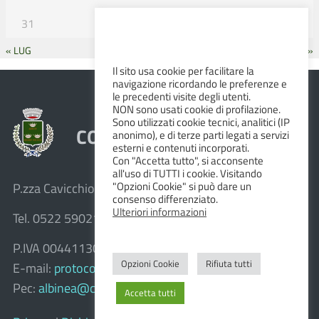
31
« LUG
SET »
Il sito usa cookie per facilitare la
navigazione ricordando le preferenze e
le precedenti visite degli utenti.
NON sono usati cookie di profilazione.
Sono utilizzati cookie tecnici, analitici (IP
COMUNE DI ALBINEA
anonimo), e di terze parti legati a servizi
esterni e contenuti incorporati.
Con "Accetta tutto", si acconsente
all'uso di TUTTI i cookie. Visitando
"Opzioni Cookie" si può dare un
P.zza Cavicchioni, 8 – 42020 Albinea (R.E.)
consenso differenziato.
Ulteriori informazioni
Tel. 0522 590211 – Fax 0522 590236
P.IVA 00441130358
Opzioni Cookie
Rifiuta tutti
E-mail:
protocollo@comune.albinea.re.it
Pec:
albinea@cert.provincia.re.it
Accetta tutti