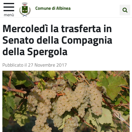
Comune di Albinea
menù
Cerca
Mercoledì la trasferta in
Entra in Comune
Vivi Albinea
nel
Senato della Compagnia
sito
Unione Colline Matildiche
della Spergola
Pubblicato il
27 Novembre 2017