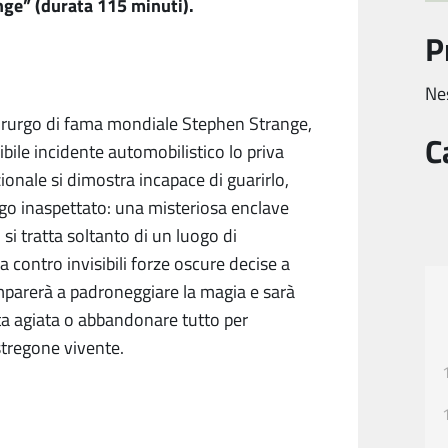
nge” (durata 115 minuti).
P
Ne
hirurgo di fama mondiale Stephen Strange,
C
bile incidente automobilistico lo priva
ionale si dimostra incapace di guarirlo,
ogo inaspettato: una misteriosa enclave
i tratta soltanto di un luogo di
a contro invisibili forze oscure decise a
imparerà a padroneggiare la magia e sarà
vita agiata o abbandonare tutto per
stregone vivente.