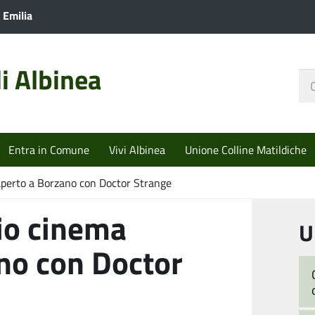
 Emilia
i Albinea
Ce
nel
sit
Entra in Comune
Vivi Albinea
Unione Colline Matildiche
’aperto a Borzano con Doctor Strange
io cinema
U
ano con Doctor