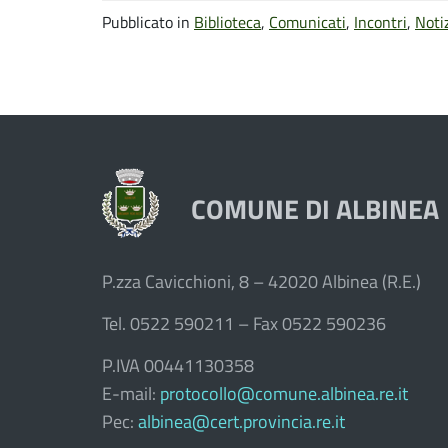
Pubblicato in
Biblioteca
,
Comunicati
,
Incontri
,
Noti
COMUNE DI ALBINEA
P.zza Cavicchioni, 8 – 42020 Albinea (R.E.)
Tel. 0522 590211 – Fax 0522 590236
P.IVA 00441130358
E-mail:
protocollo@comune.albinea.re.it
Pec:
albinea@cert.provincia.re.it