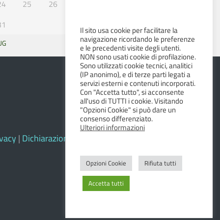
24
25
26
27
28
29
30
31
Il sito usa cookie per facilitare la
navigazione ricordando le preferenze
UG
SET »
e le precedenti visite degli utenti.
NON sono usati cookie di profilazione.
Sono utilizzati cookie tecnici, analitici
(IP anonimo), e di terze parti legati a
servizi esterni e contenuti incorporati.
Con "Accetta tutto", si acconsente
all'uso di TUTTI i cookie. Visitando
"Opzioni Cookie" si può dare un
consenso differenziato.
Ulteriori informazioni
ivacy
|
Dichiarazione di accessibilità e feedback
Opzioni Cookie
Rifiuta tutti
Accetta tutti