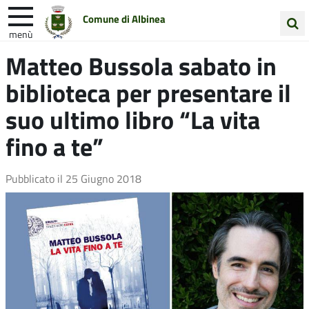
Comune di Albinea
menù
Cerca
Matteo Bussola sabato in
Entra in Comune
Vivi Albinea
nel
biblioteca per presentare il
sito
Unione Colline Matildiche
suo ultimo libro “La vita
fino a te”
Pubblicato il
25 Giugno 2018