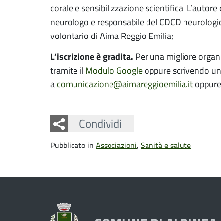
corale e sensibilizzazione scientifica. L’autor
neurologo e responsabile del CDCD neurologico 
volontario di Aima Reggio Emilia;
L’iscrizione è gradita.
Per una migliore organi
tramite il
Modulo Google
oppure scrivendo un
a
comunicazione@aimareggioemilia.it
oppure
Facebook
Twitter
Whatsapp
Condividi
Pubblicato in
Associazioni
,
Sanità e salute