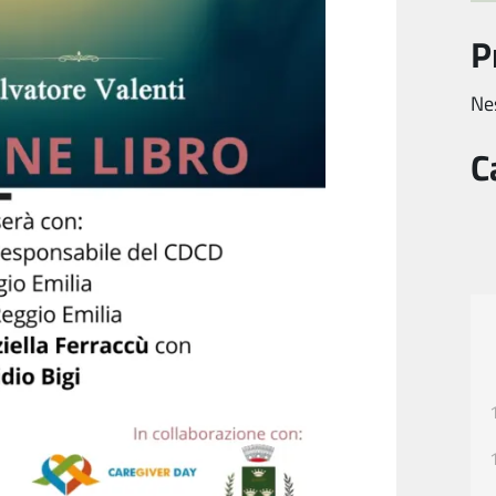
P
Ne
C