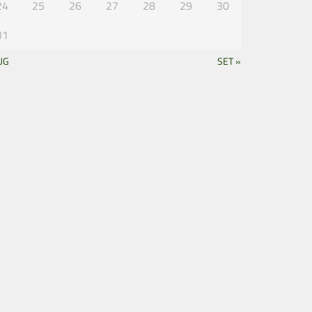
24
25
26
27
28
29
30
31
UG
SET »