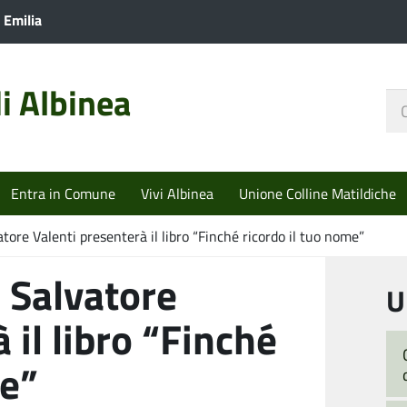
 Emilia
i Albinea
Ce
nel
sit
Entra in Comune
Vivi Albinea
Unione Colline Matildiche
ore Valenti presenterà il libro “Finché ricordo il tuo nome”
 Salvatore
U
 il libro “Finché
me”