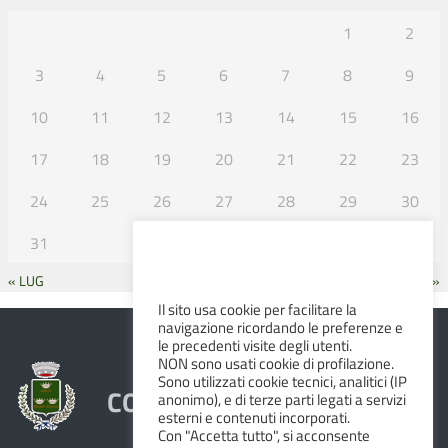
1
2
3
4
5
6
7
8
9
10
11
12
13
14
15
16
17
18
19
20
21
22
23
24
25
26
27
28
29
30
31
« LUG
SET »
Il sito usa cookie per facilitare la
navigazione ricordando le preferenze e
le precedenti visite degli utenti.
NON sono usati cookie di profilazione.
Sono utilizzati cookie tecnici, analitici (IP
COMUNE DI ALBINEA
anonimo), e di terze parti legati a servizi
esterni e contenuti incorporati.
Con "Accetta tutto", si acconsente