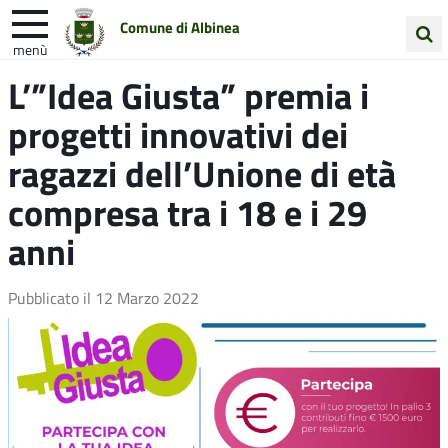
Comune di Albinea
menù
Cerca
L’”Idea Giusta” premia i
Entra in Comune
Vivi Albinea
nel
progetti innovativi dei
sito
Unione Colline Matildiche
ragazzi dell’Unione di età
compresa tra i 18 e i 29
anni
Pubblicato il
12 Marzo 2022