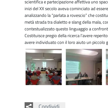
scientifica e partecipazione affettiva uno spac
inizi del XX secolo aveva cominciato ad esser
analizzando la “parlata a rovescio” che costitui
metà strada tra dialetto e slang della mala, co
contestualizzato questo linguaggio a confronto c
Costituisce pregio della ricerca l’avere reperito
avere individuato con il loro aiuto un piccolo g
Facebook
Twitter
Whatsapp
Condividi