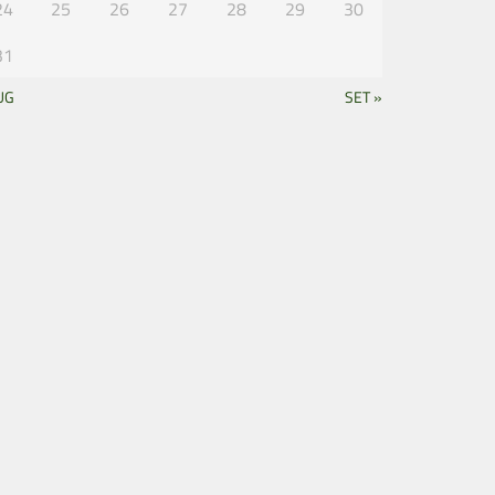
24
25
26
27
28
29
30
31
UG
SET »