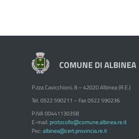
COMUNE DI ALBINEA
P.zza Cavicchioni, 8 – 42020 Albinea (R.E.)
Tel. 0522 590211 – Fax 0522 590236
P.IVA 00441130358
E-mail:
protocollo@comune.albinea.re.it
Pec:
albinea@cert.provincia.re.it