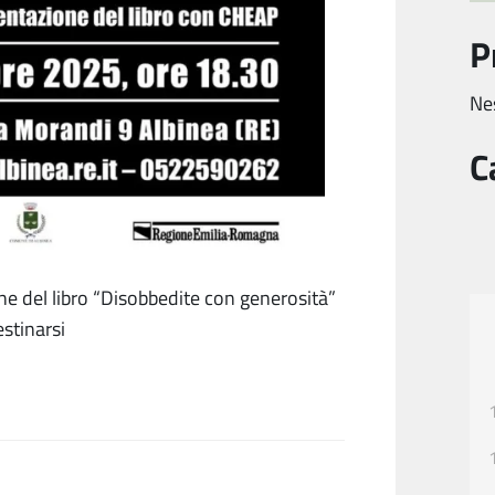
P
Ne
C
one del libro “Disobbedite con generosità”
estinarsi