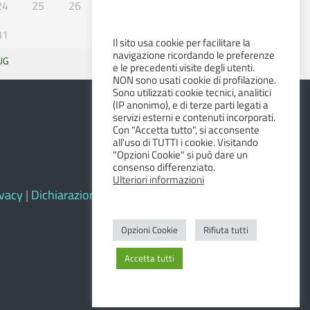
24
25
26
27
28
29
30
31
Il sito usa cookie per facilitare la
navigazione ricordando le preferenze
UG
SET »
e le precedenti visite degli utenti.
NON sono usati cookie di profilazione.
Sono utilizzati cookie tecnici, analitici
(IP anonimo), e di terze parti legati a
servizi esterni e contenuti incorporati.
Con "Accetta tutto", si acconsente
all'uso di TUTTI i cookie. Visitando
"Opzioni Cookie" si può dare un
consenso differenziato.
Ulteriori informazioni
ivacy
|
Dichiarazione di accessibilità e feedback
Opzioni Cookie
Rifiuta tutti
Accetta tutti