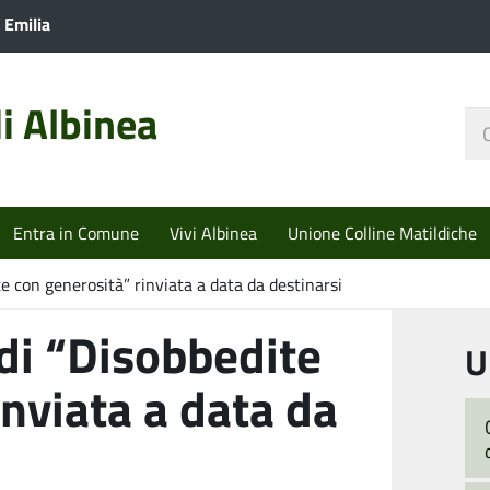
 Emilia
i Albinea
Ce
nel
sit
Entra in Comune
Vivi Albinea
Unione Colline Matildiche
e con generosità” rinviata a data da destinarsi
di “Disobbedite
U
inviata a data da