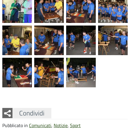
Facebook
Twitter
Whatsapp
Condividi
Pubblicato in
Comunicati
,
Notizie
,
Sport