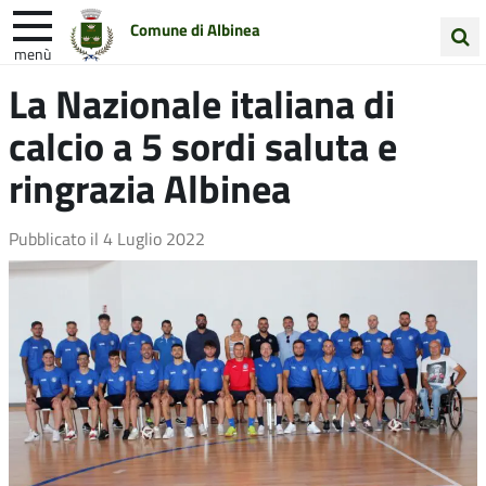
Comune di Albinea
menù
Cerca
La Nazionale italiana di
Entra in Comune
Vivi Albinea
nel
calcio a 5 sordi saluta e
sito
Unione Colline Matildiche
ringrazia Albinea
Pubblicato il
4 Luglio 2022