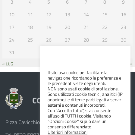
3
4
5
6
7
8
9
10
11
12
13
14
15
16
17
18
19
20
21
22
23
24
25
26
27
28
29
30
31
« LUG
SET »
Il sito usa cookie per facilitare la
navigazione ricordando le preferenze e
le precedenti visite degli utenti.
NON sono usati cookie di profilazione.
Sono utilizzati cookie tecnici, analitici (IP
COMUNE DI ALBINEA
anonimo), e di terze parti legati a servizi
esterni e contenuti incorporati.
Con "Accetta tutto", si acconsente
all'uso di TUTTI i cookie. Visitando
"Opzioni Cookie" si può dare un
P.zza Cavicchioni, 8 – 42020 Albinea (R.E.)
consenso differenziato.
Ulteriori informazioni
Tel. 0522 590211 – Fax 0522 590236