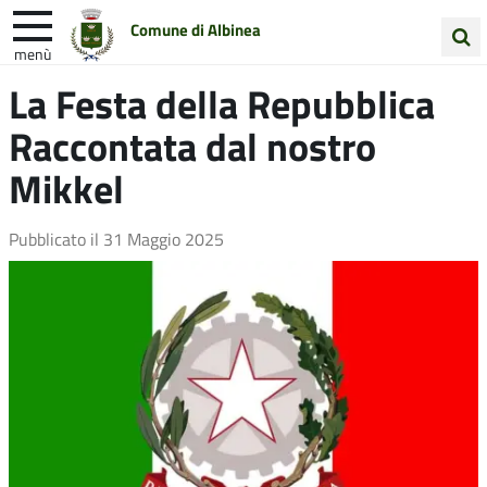
Comune di Albinea
menù
Cerca
La Festa della Repubblica
Entra in Comune
Vivi Albinea
nel
Raccontata dal nostro
sito
Unione Colline Matildiche
Mikkel
Pubblicato il
31 Maggio 2025