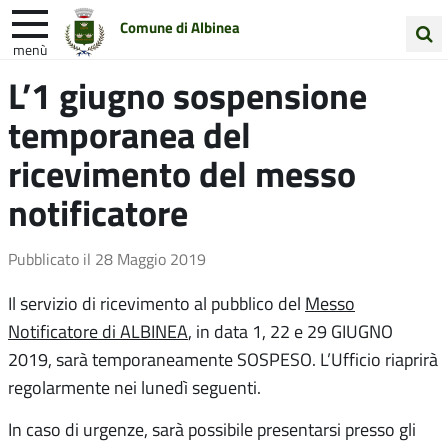
Comune di Albinea
menù
Cerca
L’1 giugno sospensione
Entra in Comune
Vivi Albinea
nel
temporanea del
sito
Unione Colline Matildiche
ricevimento del messo
notificatore
Pubblicato il
28 Maggio 2019
Il servizio di ricevimento al pubblico del
Messo
Notificatore di ALBINEA
, in data 1, 22 e 29 GIUGNO
2019, sarà temporaneamente SOSPESO. L’Ufficio riaprirà
regolarmente nei lunedì seguenti.
In caso di urgenze, sarà possibile presentarsi presso gli