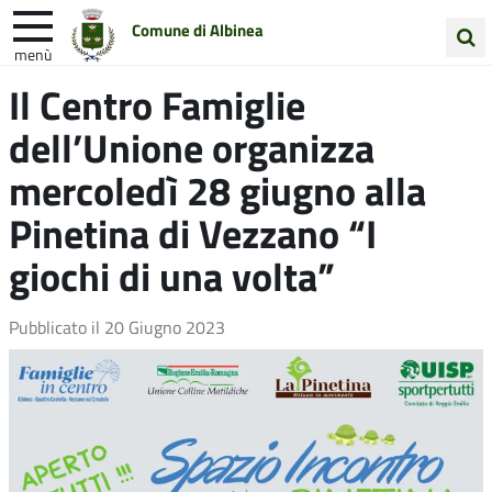
Comune di Albinea
menù
Cerca
Il Centro Famiglie
Entra in Comune
Vivi Albinea
nel
dell’Unione organizza
sito
Unione Colline Matildiche
mercoledì 28 giugno alla
Pinetina di Vezzano “I
giochi di una volta”
Pubblicato il
20 Giugno 2023