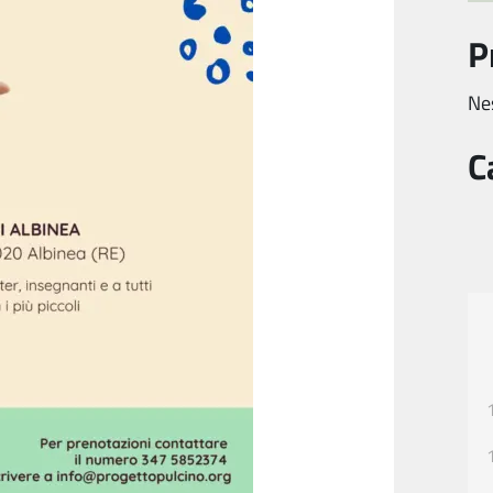
P
Ne
C