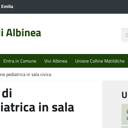
 Emilia
i Albinea
Ce
nel
sit
Entra in Comune
Vivi Albinea
Unione Colline Matildiche
one pediatrica in sala civica
 di
U
atrica in sala