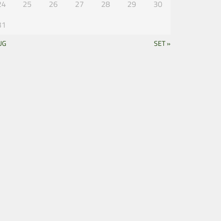
24
25
26
27
28
29
30
31
UG
SET »