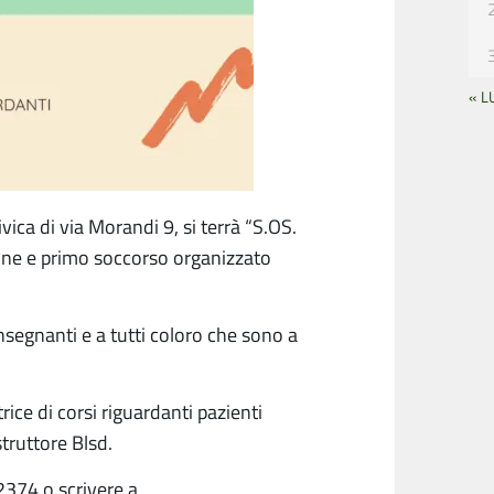
« L
ivica di via Morandi 9, si terrà “S.OS.
one e primo soccorso organizzato
 insegnanti e a tutti coloro che sono a
trice di corsi riguardanti pazienti
struttore Blsd.
2374 o scrivere a