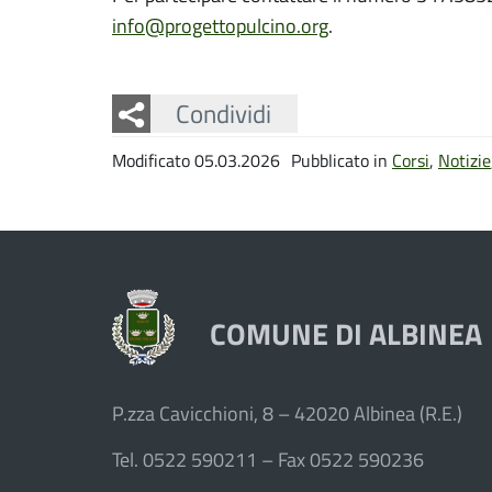
info@progettopulcino.org
.
Facebook
Twitter
Whatsapp
Condividi
Modificato 05.03.2026
Pubblicato in
Corsi
,
Notizie
COMUNE DI ALBINEA
P.zza Cavicchioni, 8 – 42020 Albinea (R.E.)
Tel. 0522 590211 – Fax 0522 590236