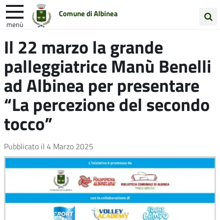
Comune di Albinea
menù
Cerca
Il 22 marzo la grande
Entra in Comune
Vivi Albinea
nel
palleggiatrice Manù Benelli
sito
Unione Colline Matildiche
ad Albinea per presentare
“La percezione del secondo
tocco”
Pubblicato il
4 Marzo 2025