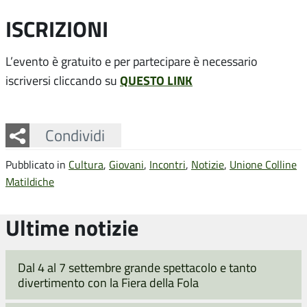
ISCRIZIONI
L’evento è gratuito e per partecipare è necessario
QUESTO LINK
iscriversi cliccando su
Facebook
Twitter
Whatsapp
Condividi
Pubblicato in
Cultura
,
Giovani
,
Incontri
,
Notizie
,
Unione Colline
Matildiche
Ultime notizie
Dal 4 al 7 settembre grande spettacolo e tanto
divertimento con la Fiera della Fola