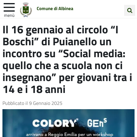
Comune di Albinea
menù
Cerca
Il 16 gennaio al circolo “I
Entra in Comune
Vivi Albinea
nel
Boschi” di Puianello un
sito
Unione Colline Matildiche
incontro su “Social media:
quello che a scuola non ci
insegnano” per giovani tra i
14 e i 18 anni
Pubblicato il
9 Gennaio 2025