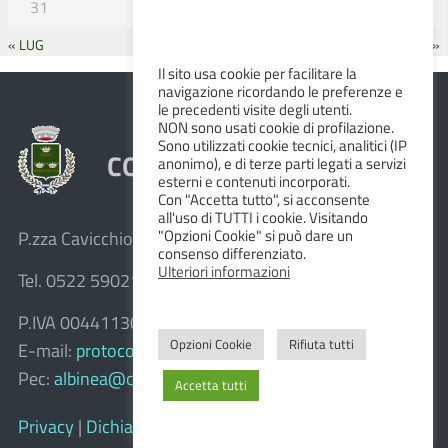
31
« LUG
SET »
Il sito usa cookie per facilitare la
navigazione ricordando le preferenze e
le precedenti visite degli utenti.
NON sono usati cookie di profilazione.
Sono utilizzati cookie tecnici, analitici (IP
COMUNE DI ALBINEA
anonimo), e di terze parti legati a servizi
esterni e contenuti incorporati.
Con "Accetta tutto", si acconsente
all'uso di TUTTI i cookie. Visitando
"Opzioni Cookie" si può dare un
P.zza Cavicchioni, 8 – 42020 Albinea (R.E.)
consenso differenziato.
Ulteriori informazioni
Tel. 0522 590211 – Fax 0522 590236
P.IVA 00441130358
Opzioni Cookie
Rifiuta tutti
E-mail:
protocollo@comune.albinea.re.it
Pec:
albinea@cert.provincia.re.it
Accetta tutti
Privacy
|
Dichiarazione di accessibilità e feedback