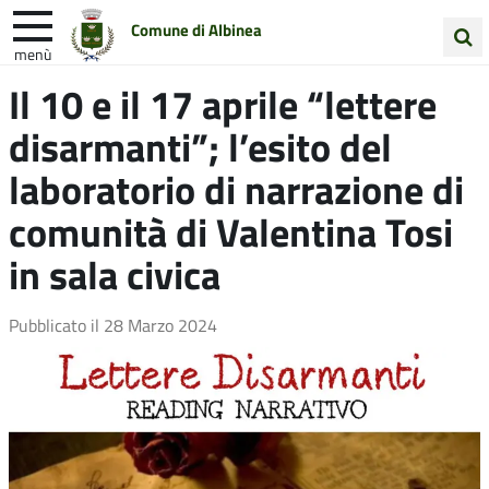
Comune di Albinea
menù
Cerca
Il 10 e il 17 aprile “lettere
Entra in Comune
Vivi Albinea
nel
disarmanti”; l’esito del
sito
Unione Colline Matildiche
laboratorio di narrazione di
comunità di Valentina Tosi
in sala civica
Pubblicato il
28 Marzo 2024