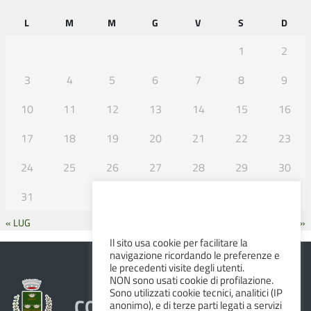
L
M
M
G
V
S
D
1
2
3
4
5
6
7
8
9
10
11
12
13
14
15
16
17
18
19
20
21
22
23
24
25
26
27
28
29
30
31
« LUG
SET »
Il sito usa cookie per facilitare la
navigazione ricordando le preferenze e
le precedenti visite degli utenti.
NON sono usati cookie di profilazione.
Sono utilizzati cookie tecnici, analitici (IP
COMUNE DI ALBINEA
anonimo), e di terze parti legati a servizi