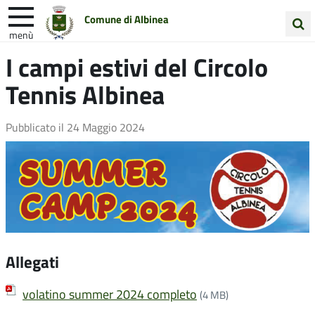
Comune di Albinea
menù
Cerca
I campi estivi del Circolo
Entra in Comune
Vivi Albinea
nel
Tennis Albinea
sito
Unione Colline Matildiche
Pubblicato il
24 Maggio 2024
Allegati
volatino summer 2024 completo
(4 MB)