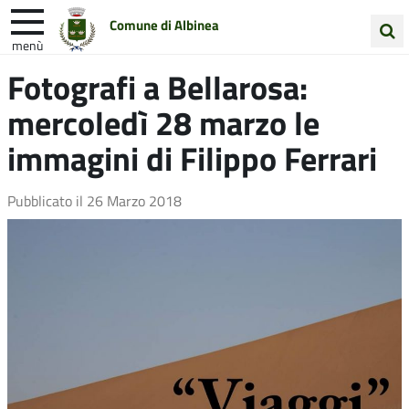
Comune di Albinea
menù
Cerca
Fotografi a Bellarosa:
Entra in Comune
Vivi Albinea
nel
mercoledì 28 marzo le
sito
Unione Colline Matildiche
immagini di Filippo Ferrari
Pubblicato il
26 Marzo 2018