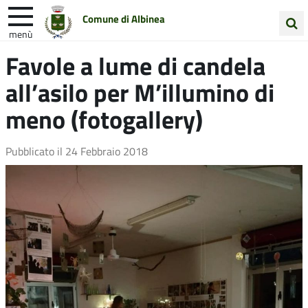
Comune di Albinea
menù
Cerca
Favole a lume di candela
Entra in Comune
Vivi Albinea
nel
all’asilo per M’illumino di
sito
Unione Colline Matildiche
meno (fotogallery)
Pubblicato il
24 Febbraio 2018