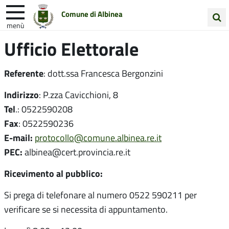
Comune di Albinea
menù
Cerca
Ufficio Elettorale
Entra in Comune
Vivi Albinea
nel
sito
Unione Colline Matildiche
Referente
: dott.ssa Francesca Bergonzini
Indirizzo
: P.zza Cavicchioni, 8
Tel
.: 0522590208
Fax
: 0522590236
E-mail:
protocollo@comune.albinea.re.it
PEC:
albinea@cert.provincia.re.it
Ricevimento al pubblico:
Si prega di telefonare al numero 0522 590211 per
verificare se si necessita di appuntamento.