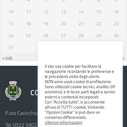
10
11
12
13
14
15
16
17
18
19
20
21
22
23
24
25
26
27
28
29
30
31
« LUG
SET »
Il sito usa cookie per facilitare la
navigazione ricordando le preferenze e
le precedenti visite degli utenti.
NON sono usati cookie di profilazione.
Sono utilizzati cookie tecnici, analitici (IP
COMUNE DI ALBINEA
anonimo), e di terze parti legati a servizi
esterni e contenuti incorporati.
Con "Accetta tutto", si acconsente
all'uso di TUTTI i cookie. Visitando
"Opzioni Cookie" si può dare un
P.zza Cavicchioni, 8 – 42020 Albinea (R.E.)
consenso differenziato.
Ulteriori informazioni
Tel. 0522 590211 – Fax 0522 590236