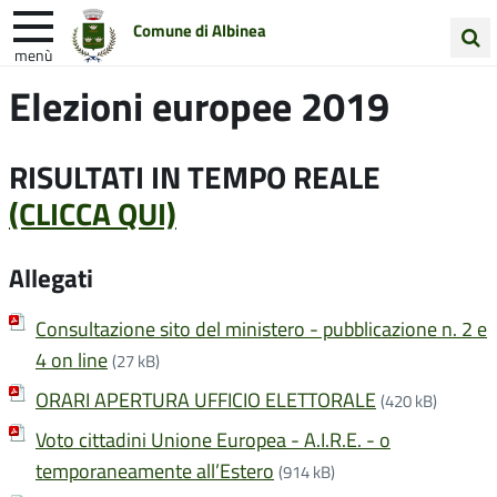
Comune di Albinea
menù
Cerca
Elezioni europee 2019
Entra in Comune
Vivi Albinea
nel
sito
Unione Colline Matildiche
RISULTATI IN TEMPO REALE
(CLICCA QUI)
Allegati
Consultazione sito del ministero - pubblicazione n. 2 e
4 on line
(27 kB)
ORARI APERTURA UFFICIO ELETTORALE
(420 kB)
Voto cittadini Unione Europea - A.I.R.E. - o
temporaneamente all’Estero
(914 kB)