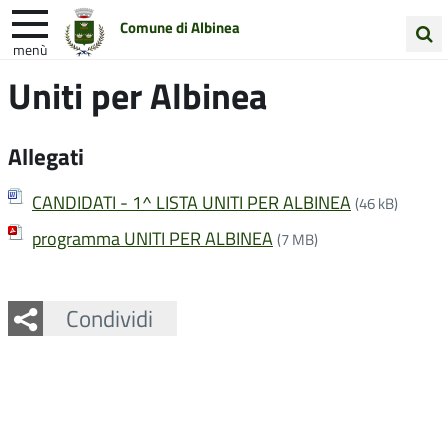
Comune di Albinea
menù
Cerca
Uniti per Albinea
Entra in Comune
Vivi Albinea
nel
sito
Unione Colline Matildiche
Allegati
CANDIDATI - 1^ LISTA UNITI PER ALBINEA
(46 kB)
programma UNITI PER ALBINEA
(7 MB)
Facebook
Twitter
Whatsapp
Condividi