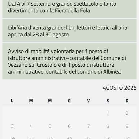
Dal 4 al 7 settembre grande spettacolo e tanto
divertimento con la Fiera della Fola
Libr’Aria diventa grande: libri, lettori e lettrici all’aria
aperta dal 28 al 30 agosto
Avviso di mobilità volontaria per 1 posto di
istruttore amministrativo-contabile del Comune di
Vezzano sul Crostolo e di 1 posto di istruttore
amministrativo-contabile del comune di Albinea
AGOSTO 2026
L
M
M
G
V
S
D
1
2
3
4
5
6
7
8
9
10
11
12
13
14
15
16