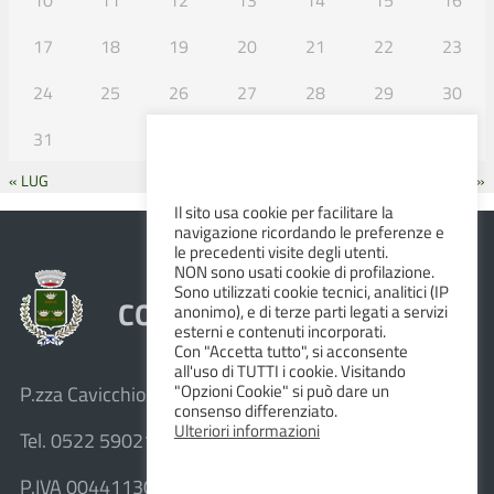
17
18
19
20
21
22
23
24
25
26
27
28
29
30
31
« LUG
SET »
Il sito usa cookie per facilitare la
navigazione ricordando le preferenze e
le precedenti visite degli utenti.
NON sono usati cookie di profilazione.
Sono utilizzati cookie tecnici, analitici (IP
COMUNE DI ALBINEA
anonimo), e di terze parti legati a servizi
esterni e contenuti incorporati.
Con "Accetta tutto", si acconsente
all'uso di TUTTI i cookie. Visitando
"Opzioni Cookie" si può dare un
P.zza Cavicchioni, 8 – 42020 Albinea (R.E.)
consenso differenziato.
Ulteriori informazioni
Tel. 0522 590211 – Fax 0522 590236
P.IVA 00441130358