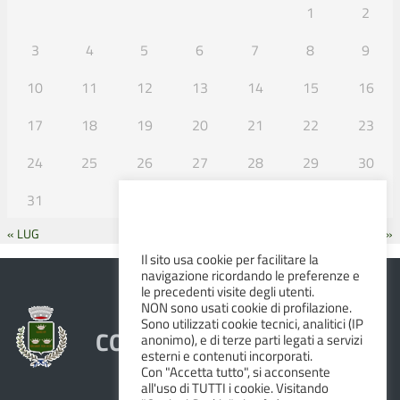
1
2
3
4
5
6
7
8
9
10
11
12
13
14
15
16
17
18
19
20
21
22
23
24
25
26
27
28
29
30
31
« LUG
SET »
Il sito usa cookie per facilitare la
navigazione ricordando le preferenze e
le precedenti visite degli utenti.
NON sono usati cookie di profilazione.
Sono utilizzati cookie tecnici, analitici (IP
COMUNE DI ALBINEA
anonimo), e di terze parti legati a servizi
esterni e contenuti incorporati.
Con "Accetta tutto", si acconsente
all'uso di TUTTI i cookie. Visitando