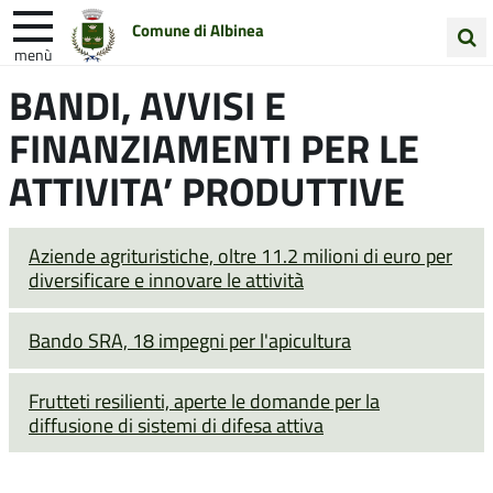
Comune di Albinea
menù
Cerca
BANDI, AVVISI E
Entra in Comune
Vivi Albinea
nel
FINANZIAMENTI PER LE
sito
Unione Colline Matildiche
ATTIVITA’ PRODUTTIVE
Aziende agrituristiche, oltre 11.2 milioni di euro per
diversificare e innovare le attività
Bando SRA, 18 impegni per l'apicultura
Frutteti resilienti, aperte le domande per la
diffusione di sistemi di difesa attiva