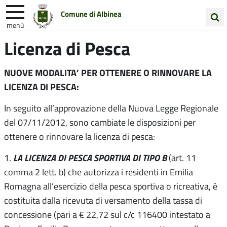
Comune di Albinea
menù
Cerca
Licenza di Pesca
Entra in Comune
Vivi Albinea
nel
sito
Unione Colline Matildiche
NUOVE MODALITA’ PER OTTENERE O RINNOVARE LA
LICENZA DI PESCA:
In seguito all’approvazione della Nuova Legge Regionale
del 07/11/2012, sono cambiate le disposizioni per
ottenere o rinnovare la licenza di pesca:
LA LICENZA DI PESCA SPORTIVA DI TIPO B
1.
(art. 11
comma 2 lett. b) che autorizza i residenti in Emilia
Romagna all’esercizio della pesca sportiva o ricreativa, è
costituita dalla ricevuta di versamento della tassa di
concessione (pari a € 22,72 sul c/c 116400 intestato a