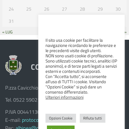
24
25
26
27
28
29
30
31
« LUG
SET »
Il sito usa cookie per facilitare la
navigazione ricordando le preferenze e
le precedenti visite degli utenti.
NON sono usati cookie di profilazione.
Sono utilizzati cookie tecnici, analitici (IP
COMUNE DI ALBINEA
anonimo), e di terze parti legati a servizi
esterni e contenuti incorporati.
Con "Accetta tutto", si acconsente
all'uso di TUTTI i cookie. Visitando
"Opzioni Cookie" si può dare un
P.zza Cavicchioni, 8 – 42020 Albinea (R.E.)
consenso differenziato.
Ulteriori informazioni
Tel. 0522 590211 – Fax 0522 590236
P.IVA 00441130358
Opzioni Cookie
Rifiuta tutti
E-mail:
protocollo@comune.albinea.re.it
Pec:
albinea@cert.provincia.re.it