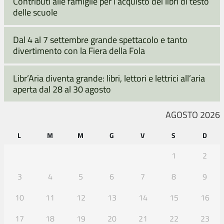
Contributi alle famiglie per l’acquisto dei libri di testo
delle scuole
Dal 4 al 7 settembre grande spettacolo e tanto
divertimento con la Fiera della Fola
Libr’Aria diventa grande: libri, lettori e lettrici all’aria
aperta dal 28 al 30 agosto
AGOSTO 2026
L
M
M
G
V
S
D
1
2
3
4
5
6
7
8
9
10
11
12
13
14
15
16
17
18
19
20
21
22
23