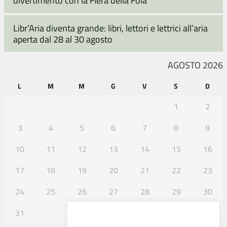
divertimento con la Fiera della Fola
Libr’Aria diventa grande: libri, lettori e lettrici all’aria
aperta dal 28 al 30 agosto
AGOSTO 2026
L
M
M
G
V
S
D
1
2
3
4
5
6
7
8
9
10
11
12
13
14
15
16
17
18
19
20
21
22
23
24
25
26
27
28
29
30
31