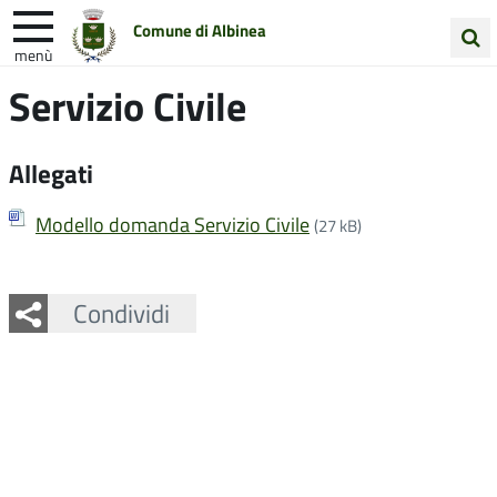
Comune di Albinea
menù
Cerca
Servizio Civile
Entra in Comune
Vivi Albinea
nel
sito
Unione Colline Matildiche
Allegati
Modello domanda Servizio Civile
(27 kB)
Facebook
Twitter
Whatsapp
Condividi