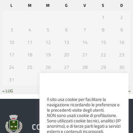
L
M
M
G
V
S
D
1
2
3
4
5
6
7
8
9
10
11
12
13
14
15
16
17
18
19
20
21
22
23
24
25
26
27
28
29
30
31
« LUG
SET »
Il sito usa cookie per facilitare la
navigazione ricordando le preferenze e
le precedenti visite degli utenti.
NON sono usati cookie di profilazione.
Sono utilizzati cookie tecnici, analitici (IP
COMUNE DI ALBINEA
anonimo), e di terze parti legati a servizi
esterni e contenuti incorporati.