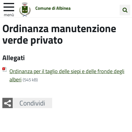
Comune di Albinea
menù
Cerca
Ordinanza manutenzione
Entra in Comune
Vivi Albinea
nel
verde privato
sito
Unione Colline Matildiche
Allegati
Ordinanza per il taglio delle siepi e delle fronde degli
alberi
(545 kB)
Facebook
Twitter
Whatsapp
Condividi