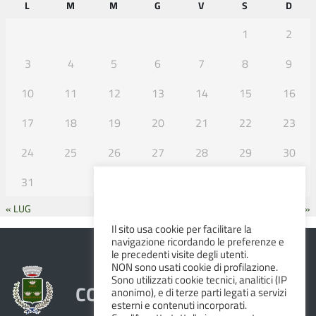
L
M
M
G
V
S
D
1
2
3
4
5
6
7
8
9
10
11
12
13
14
15
16
17
18
19
20
21
22
23
24
25
26
27
28
29
30
31
« LUG
SET »
Il sito usa cookie per facilitare la
navigazione ricordando le preferenze e
le precedenti visite degli utenti.
NON sono usati cookie di profilazione.
Sono utilizzati cookie tecnici, analitici (IP
COMUNE DI ALBINEA
anonimo), e di terze parti legati a servizi
esterni e contenuti incorporati.