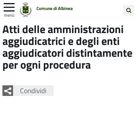
Comune di Albinea
menù
Cerca
Atti delle amministrazioni
Entra in Comune
Vivi Albinea
nel
aggiudicatrici e degli enti
sito
Unione Colline Matildiche
aggiudicatori distintamente
per ogni procedura
Facebook
Twitter
Whatsapp
Condividi