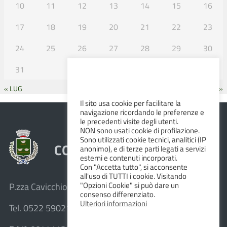
10
11
12
13
14
15
16
17
18
19
20
21
22
23
24
25
26
27
28
29
30
31
« LUG
SET »
Il sito usa cookie per facilitare la
navigazione ricordando le preferenze e
le precedenti visite degli utenti.
NON sono usati cookie di profilazione.
Sono utilizzati cookie tecnici, analitici (IP
COMUNE DI ALBINEA
anonimo), e di terze parti legati a servizi
esterni e contenuti incorporati.
Con "Accetta tutto", si acconsente
all'uso di TUTTI i cookie. Visitando
"Opzioni Cookie" si può dare un
P.zza Cavicchioni, 8 – 42020 Albinea (R.E.)
consenso differenziato.
Ulteriori informazioni
Tel. 0522 590211 – Fax 0522 590236