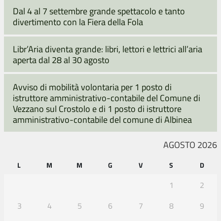
Dal 4 al 7 settembre grande spettacolo e tanto
divertimento con la Fiera della Fola
Libr’Aria diventa grande: libri, lettori e lettrici all’aria
aperta dal 28 al 30 agosto
Avviso di mobilità volontaria per 1 posto di
istruttore amministrativo-contabile del Comune di
Vezzano sul Crostolo e di 1 posto di istruttore
amministrativo-contabile del comune di Albinea
AGOSTO 2026
L
M
M
G
V
S
D
1
2
3
4
5
6
7
8
9